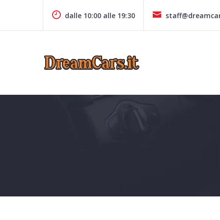
Skip
to
dalle 10:00 alle 19:30
staff@dreamcar
content
Concessionaria di Automobili Plurimarche – Battipaglia – Pr
DREAMCARS