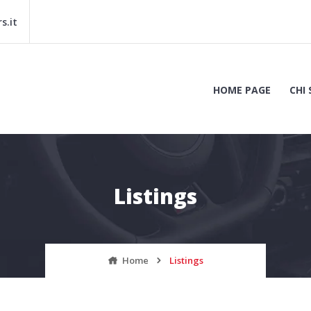
s.it
HOME PAGE
CHI
atole – Matera | DreamCars.it
Listings
Home
Listings