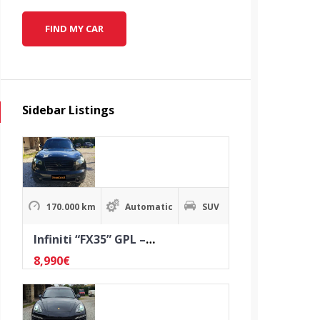
FIND MY CAR
Sidebar Listings
170.000 km
Automatic
SUV
Infiniti “FX35” GPL – ANNO 2006
8,990
€