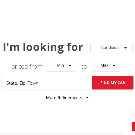
I'm looking for
Condition
priced from
Min
to
Max
FIND MY CAR
More Refinements