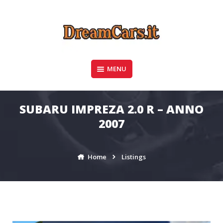
Skip
to
content
Concessionaria di Automobili Plurimarche –
MENU
DREAMCARS
Battipaglia – Pratole – Matera | DreamCars.it
SUBARU IMPREZA 2.0 R – ANNO
2007
Home
Listings