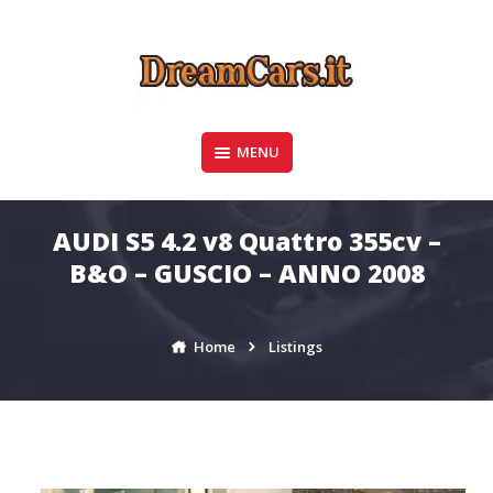
Skip
to
content
Concessionaria di Automobili Plurimarche –
MENU
DREAMCARS
Battipaglia – Pratole – Matera | DreamCars.it
AUDI S5 4.2 v8 Quattro 355cv –
B&O – GUSCIO – ANNO 2008
Home
Listings